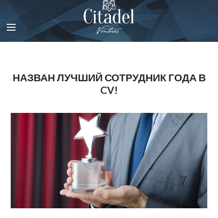
В
и
д
е
о
п
л
НАЗВАН ЛУЧШИЙ СОТРУДНИК ГОДА В
е
CV!
е
р