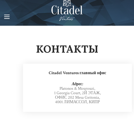
В
и
д
е
о
п
л
КОНТАКТЫ
е
е
р
Citadel Ventures главный офис
Адрес:
Platonos & Mourouzi,
1 Georgia Court, 2Й ЭТАЖ,
ОФИС 202 Mesa Geitonia,
4001 ЛИМАССОЛ, КИПР